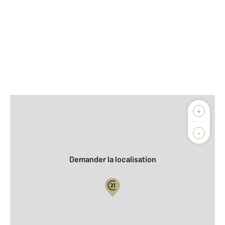
Afficher sur la carte :
+
Agence
Biens vendus
-
Demander la localisation
Vue globale
2
Surface totale : 202,7 m