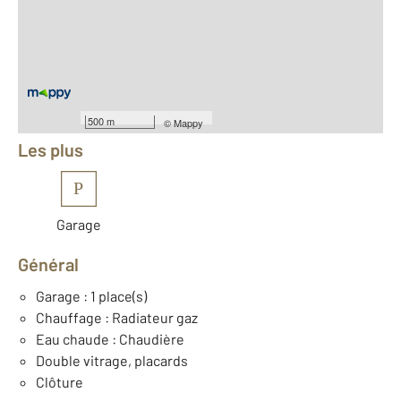
2
Surface habitable : 173,4 m
2
Surface terrain : 313 m
Nombre de pièces : 7
[Voir le détail]
Équipements
500 m
©
Mappy
Les plus
P
Garage
Général
Garage : 1 place(s)
Chauffage : Radiateur gaz
Eau chaude : Chaudière
Double vitrage, placards
Clôture