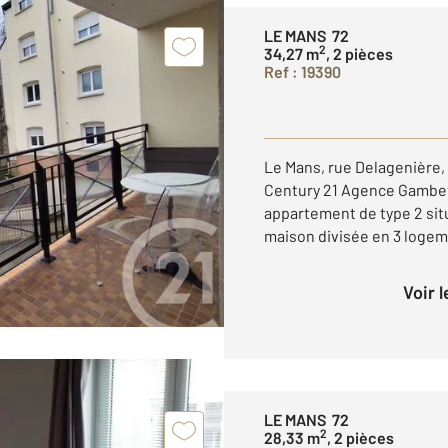
LE MANS 72
2
34,27 m
, 2 pièces
Ref : 19390
Le Mans, rue Delagenière,
Century 21 Agence Gambett
appartement de type 2 sit
maison divisée en 3 logeme
Voir 
LE MANS 72
2
28,33 m
, 2 pièces