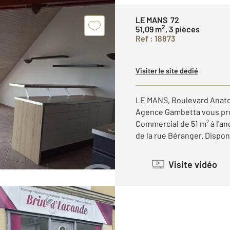
LE MANS 72
2
51,09 m
, 3 pièces
Ref : 18873
Visiter le site dédié
LE MANS, Boulevard Anatol
Agence Gambetta vous prop
Commercial de 51 m² à l'a
de la rue Béranger. Disponi
Visite vidéo