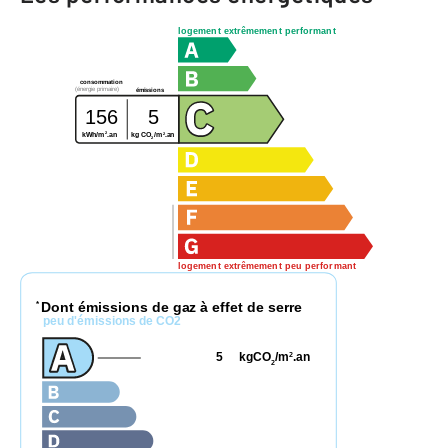
logement extrêmement performant
consommation
(énergie primaire)
émissions
156
5
2
2
kg CO
/m
.an
kWh/m
.an
2
logement extrêmement peu performant
Dont émissions de gaz à effet de serre
*
peu d'émissions de CO2
5
kgCO
/m
.an
2
2