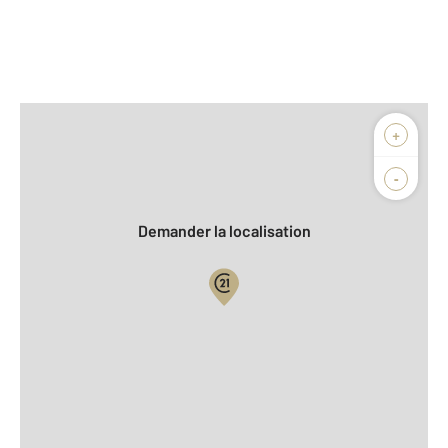
Afficher sur la carte :
+
Agence
Biens vendus
-
Demander la localisation
Vue globale
2
Surface totale : 44,2 m
2
Surface habitable : 44,2 m
Type d'appartement : F2
ème
Étage : 2
Nombre de pièces : 2
[Voir le détail]