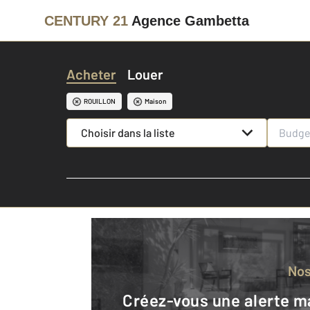
CENTURY 21
Agence Gambetta
Acheter
Louer
ROUILLON
Maison
Choisir dans la liste
No
Créez-vous une alerte mail pour être averti quand une annonce est en ligne et consultez la