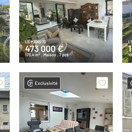
LE MANS 72
L
473 000 €
2
173,4 m
, Maison
, 7 pcs
1
Exclusivité