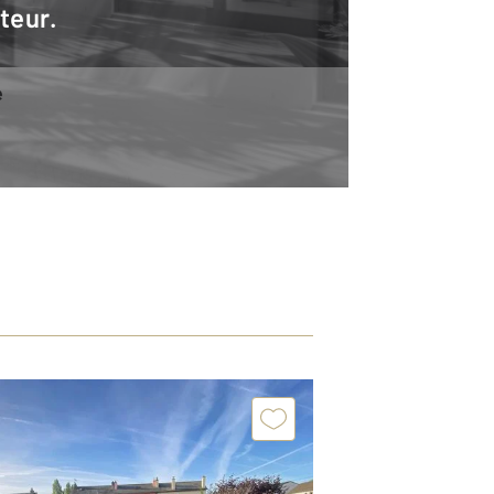
teur.
e