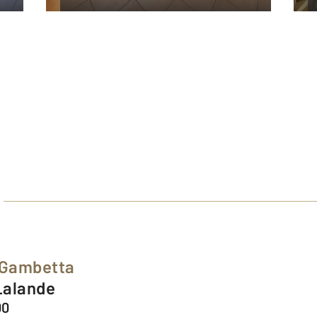
 Gambetta
 Lalande
00