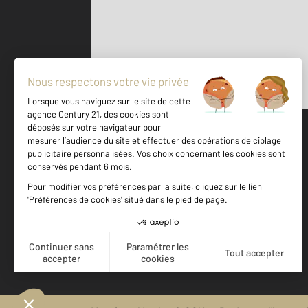
Parlons de vous, parlons biens
500 m
©
Mappy
Votre agence est notée
Achat
Location
Vente
Gestion
9,1
/
10
9,6/10