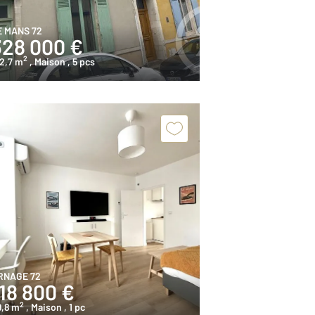
E MANS 72
328 000 €
2
2,7 m
, Maison
, 5 pcs
RNAGE 72
18 800 €
2
9,8 m
, Maison
, 1 pc