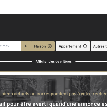
€
Maison
Appartement
Autres 
Afficher plus de critères
s biens actuels ne correspondent pas à votre reche