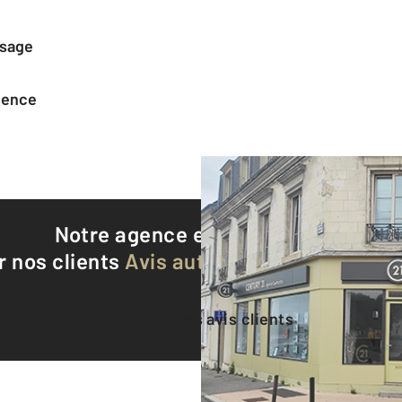
ssage
agence
Notre agence est notée
9,1/10
r nos clients
Avis authentifiés par Qualite
Voir tous les avis clients