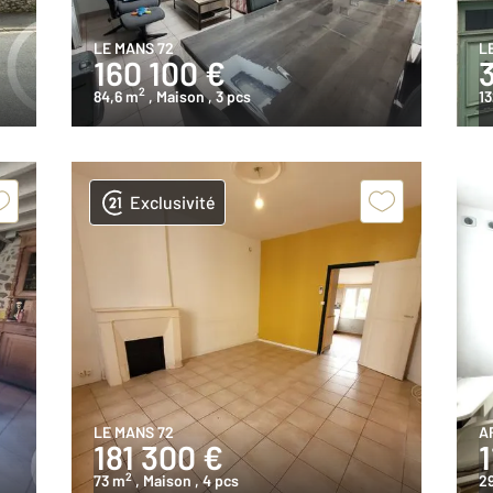
LE MANS 72
L
160 100 €
2
84,6 m
, Maison
, 3 pcs
13
Exclusivité
LE MANS 72
A
181 300 €
1
2
73 m
, Maison
, 4 pcs
2