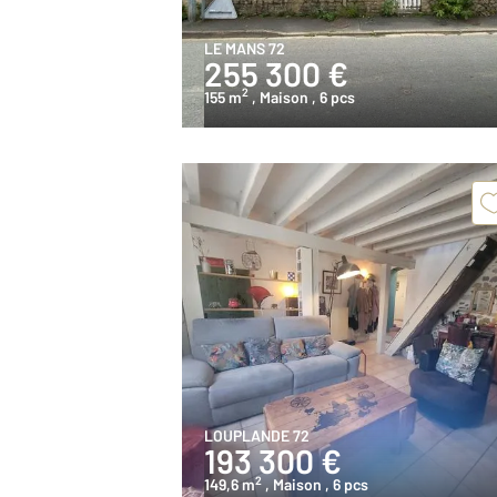
LE MANS 72
255 300 €
2
155 m
, Maison
, 6 pcs
LOUPLANDE 72
193 300 €
2
149,6 m
, Maison
, 6 pcs