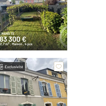
E MANS 72
183 300 €
2
02,7 m
, Maison
, 4 pcs
Exclusivité