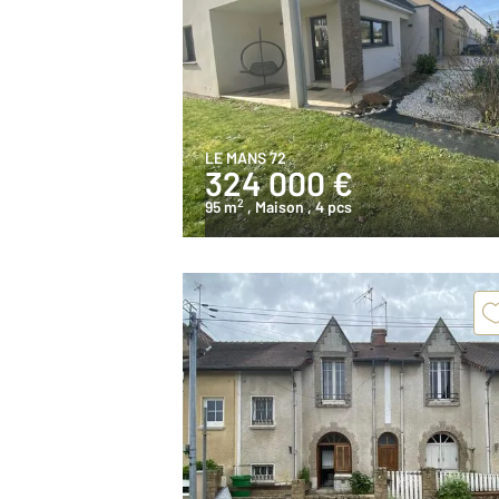
LE MANS 72
324 000 €
2
95 m
, Maison
, 4 pcs